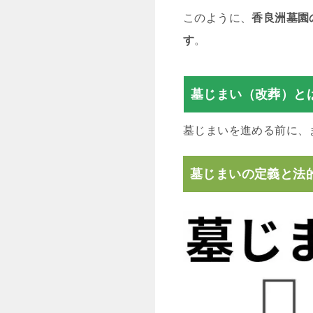
このように、
香良洲墓園
す
。
墓じまい（改葬）と
墓じまいを進める前に、
墓じまいの定義と法