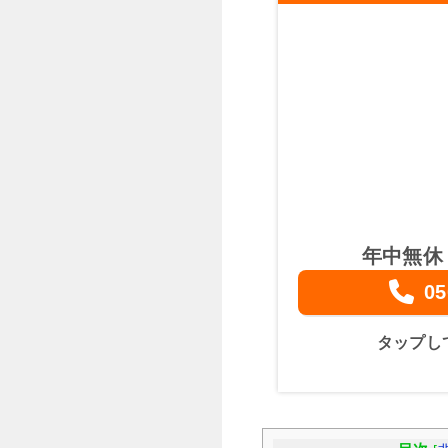
年中無休
05
タップし