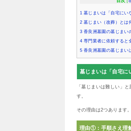
目次
[
1
墓じまいは「自宅にい
2
墓じまい（改葬）とは
3
香良洲墓園の墓じまい
4
専門業者に依頼すると
5
香良洲墓園の墓じまい
墓じまいは「自宅に
「墓じまいは難しい」と
す。
その理由は2つあります
理由①：手順さえ理