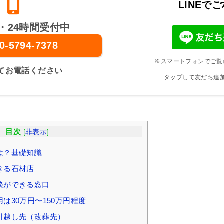
LINEで
・24時間受付中
0-5794-7378
※スマートフォンでご覧
てお電話ください
タップして友だち追
目次
[
非表示
]
は？基礎知識
きる石材店
談ができる窓口
は30万円〜150万円程度
引越し先（改葬先）