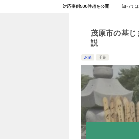
対応事例500件超を公開
知ってほ
茂原市の墓じ
説
お墓
千葉