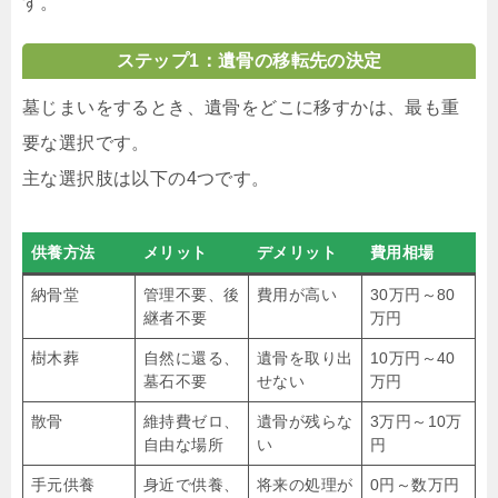
す。
ステップ1：遺骨の移転先の決定
墓じまいをするとき、遺骨をどこに移すかは、最も重
要な選択です。
主な選択肢は以下の4つです。
供養方法
メリット
デメリット
費用相場
納骨堂
管理不要、後
費用が高い
30万円～80
継者不要
万円
樹木葬
自然に還る、
遺骨を取り出
10万円～40
墓石不要
せない
万円
散骨
維持費ゼロ、
遺骨が残らな
3万円～10万
自由な場所
い
円
手元供養
身近で供養、
将来の処理が
0円～数万円