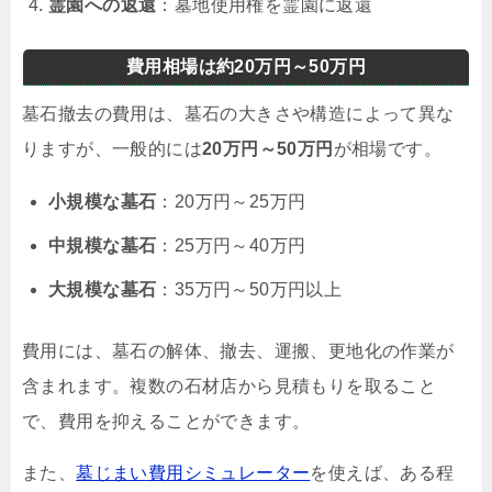
霊園への返還
：墓地使用権を霊園に返還
費用相場は約20万円～50万円
墓石撤去の費用は、墓石の大きさや構造によって異な
りますが、一般的には
20万円～50万円
が相場です。
小規模な墓石
：20万円～25万円
中規模な墓石
：25万円～40万円
大規模な墓石
：35万円～50万円以上
費用には、墓石の解体、撤去、運搬、更地化の作業が
含まれます。複数の石材店から見積もりを取ること
で、費用を抑えることができます。
また、
墓じまい費用シミュレーター
を使えば、ある程