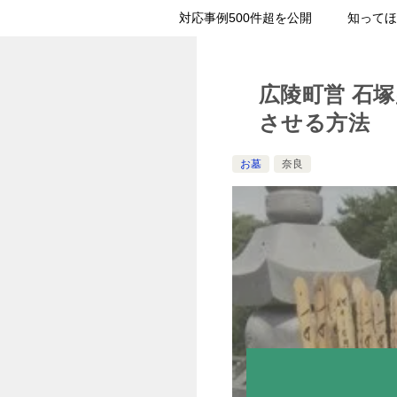
対応事例500件超を公開
知ってほ
広陵町営 石
させる方法
お墓
奈良