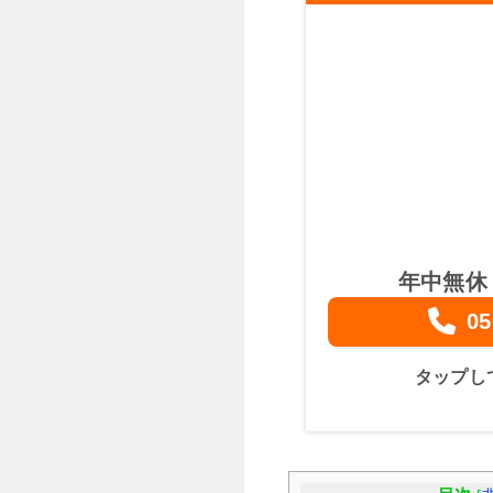
年中無休
05
タップし