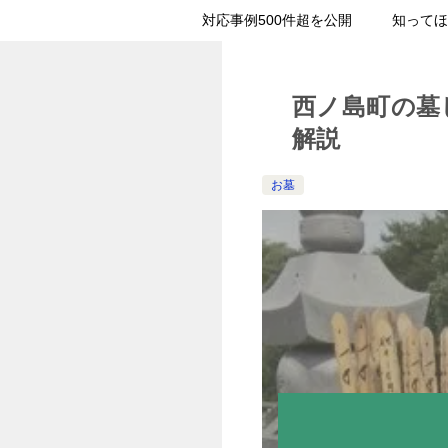
対応事例500件超を公開
知ってほ
西ノ島町の墓
解説
お墓