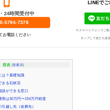
LINEで
・24時間受付中
0-5794-7378
※スマートフォンでご覧
てお電話ください
タップして友だち追
目次
[
非表示
]
とは？基礎知識
できる石材店
相談ができる窓口
用は30万円〜150万円程度
の引越し先（改葬先）