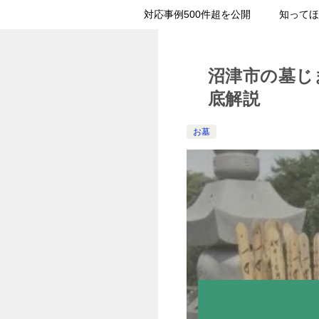
対応事例500件超を公開
知ってほ
沼津市の墓じ
底解説
お墓