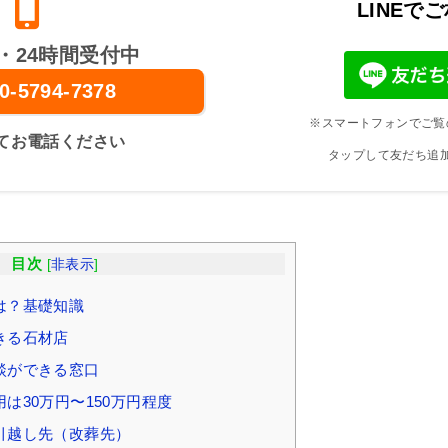
LINEで
・24時間受付中
0-5794-7378
※スマートフォンでご覧
てお電話ください
タップして友だち追
目次
[
非表示
]
は？基礎知識
きる石材店
談ができる窓口
は30万円〜150万円程度
引越し先（改葬先）