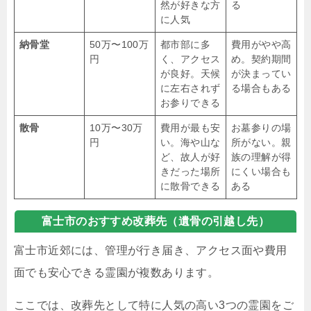
然が好きな方
る
に人気
納骨堂
50万〜100万
都市部に多
費用がやや高
円
く、アクセス
め。契約期間
が良好。天候
が決まってい
に左右されず
る場合もある
お参りできる
散骨
10万〜30万
費用が最も安
お墓参りの場
円
い。海や山な
所がない。親
ど、故人が好
族の理解が得
きだった場所
にくい場合も
に散骨できる
ある
富士市のおすすめ改葬先（遺骨の引越し先）
富士市近郊には、管理が行き届き、アクセス面や費用
面でも安心できる霊園が複数あります。
ここでは、改葬先として特に人気の高い3つの霊園をご