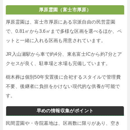
厚原霊園（富士市厚原）
厚原霊園は、富士市厚原にある宗派自由の民営霊園
で、0.81㎡から3.6㎡まで多様な区画を選べるほか、ペ
ットと一緒に入れる区画も用意されています。
JR入山瀬駅から車で約4分、東名富士ICから約7分とア
クセスが良く、駐車場と水場も完備しています。
樹木葬は個別50年安置後に合祀するスタイルで管理費
不要、後継者に負担をかけない現代的な供養が可能で
す。
早めの情報収集がポイント
民間霊園や・寺院墓地は、区画数に限りがあり、空き