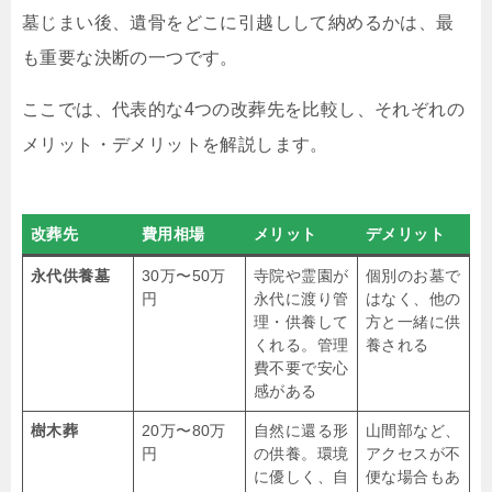
墓じまい後、遺骨をどこに引越しして納めるかは、最
も重要な決断の一つです。
ここでは、代表的な4つの改葬先を比較し、それぞれの
メリット・デメリットを解説します。
改葬先
費用相場
メリット
デメリット
永代供養墓
30万〜50万
寺院や霊園が
個別のお墓で
円
永代に渡り管
はなく、他の
理・供養して
方と一緒に供
くれる。管理
養される
費不要で安心
感がある
樹木葬
20万〜80万
自然に還る形
山間部など、
円
の供養。環境
アクセスが不
に優しく、自
便な場合もあ