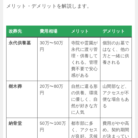
メリット・デメリットを解説します。
改葬先
費用相場
メリット
デメリット
永代供養墓
30万〜50万
寺院や霊園が
個別のお墓で
円
永代に渡り管
はなく、他の
理・供養して
方と一緒に供
くれる。管理
養される
費不要で安心
感がある
樹木葬
20万〜80万
自然に還る形
山間部など、
円
の供養。環境
アクセスが不
に優しく、自
便な場合もあ
然が好きな方
る
に人気
納骨堂
50万〜100万
都市部に多
費用がやや高
円
く、アクセス
め。契約期間
が良好。天候
が決まってい