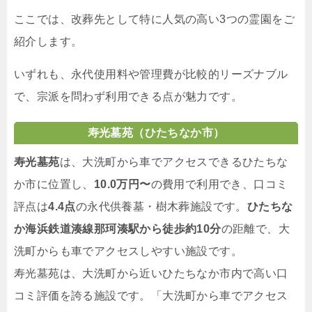
ここでは、改葬先として特に人気の高い3つの霊園をご
紹介します。
いずれも、永代使用料や管理費が比較的リーズナブル
で、宗派を問わず利用できる点が魅力です。
寿光墓苑（ひたちなか市）
寿光墓苑
は、大洗町から車でアクセスできるひたちな
か市に位置し、
10.0万円〜
の費用で利用でき、口コミ
評点は
4.4点
の永代供養墓・樹木葬施設です。
ひたちな
か海浜鉄道湊線那珂湊駅から徒歩約10分
の距離で、大
洗町からも車でアクセスしやすい施設です。
寿光墓苑は、大洗町から近いひたちなか市内で高い口
コミ評価を誇る施設です。「大洗町から車でアクセス