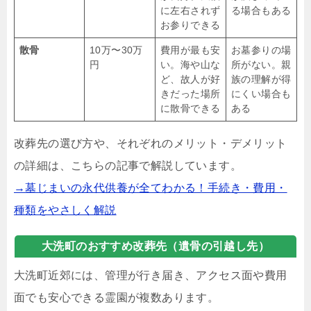
に左右されず
る場合もある
お参りできる
散骨
10万〜30万
費用が最も安
お墓参りの場
円
い。海や山な
所がない。親
ど、故人が好
族の理解が得
きだった場所
にくい場合も
に散骨できる
ある
改葬先の選び方や、それぞれのメリット・デメリット
の詳細は、こちらの記事で解説しています。
→墓じまいの永代供養が全てわかる！手続き・費用・
種類をやさしく解説
大洗町のおすすめ改葬先（遺骨の引越し先）
大洗町近郊には、管理が行き届き、アクセス面や費用
面でも安心できる霊園が複数あります。