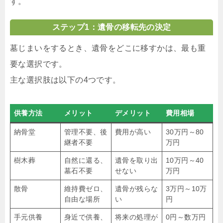
す。
ステップ1：遺骨の移転先の決定
墓じまいをするとき、遺骨をどこに移すかは、最も重
要な選択です。
主な選択肢は以下の4つです。
供養方法
メリット
デメリット
費用相場
納骨堂
管理不要、後
費用が高い
30万円～80
継者不要
万円
樹木葬
自然に還る、
遺骨を取り出
10万円～40
墓石不要
せない
万円
散骨
維持費ゼロ、
遺骨が残らな
3万円～10万
自由な場所
い
円
手元供養
身近で供養、
将来の処理が
0円～数万円