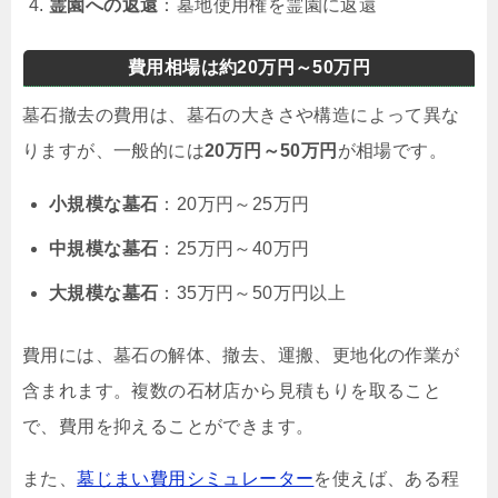
霊園への返還
：墓地使用権を霊園に返還
費用相場は約20万円～50万円
墓石撤去の費用は、墓石の大きさや構造によって異な
りますが、一般的には
20万円～50万円
が相場です。
小規模な墓石
：20万円～25万円
中規模な墓石
：25万円～40万円
大規模な墓石
：35万円～50万円以上
費用には、墓石の解体、撤去、運搬、更地化の作業が
含まれます。複数の石材店から見積もりを取ること
で、費用を抑えることができます。
また、
墓じまい費用シミュレーター
を使えば、ある程