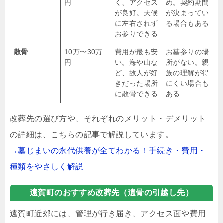
円
く、アクセス
め。契約期間
が良好。天候
が決まってい
に左右されず
る場合もある
お参りできる
散骨
10万〜30万
費用が最も安
お墓参りの場
円
い。海や山な
所がない。親
ど、故人が好
族の理解が得
きだった場所
にくい場合も
に散骨できる
ある
改葬先の選び方や、それぞれのメリット・デメリット
の詳細は、こちらの記事で解説しています。
→墓じまいの永代供養が全てわかる！手続き・費用・
種類をやさしく解説
遠賀町のおすすめ改葬先（遺骨の引越し先）
遠賀町近郊には、管理が行き届き、アクセス面や費用