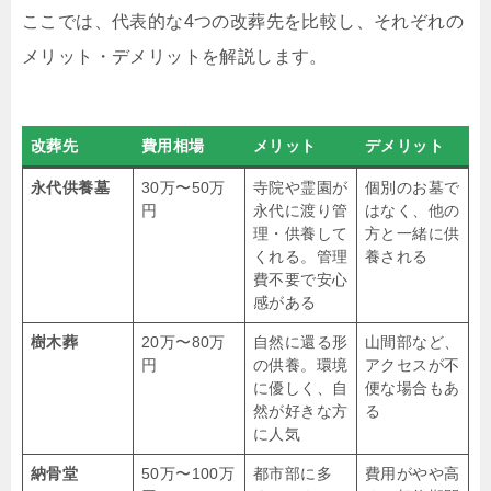
ここでは、代表的な4つの改葬先を比較し、それぞれの
メリット・デメリットを解説します。
改葬先
費用相場
メリット
デメリット
永代供養墓
30万〜50万
寺院や霊園が
個別のお墓で
円
永代に渡り管
はなく、他の
理・供養して
方と一緒に供
くれる。管理
養される
費不要で安心
感がある
樹木葬
20万〜80万
自然に還る形
山間部など、
円
の供養。環境
アクセスが不
に優しく、自
便な場合もあ
然が好きな方
る
に人気
納骨堂
50万〜100万
都市部に多
費用がやや高