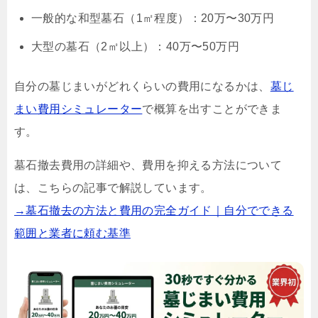
一般的な和型墓石（1㎡程度）：20万〜30万円
大型の墓石（2㎡以上）：40万〜50万円
自分の墓じまいがどれくらいの費用になるかは、
墓じ
まい費用シミュレーター
で概算を出すことができま
す。
墓石撤去費用の詳細や、費用を抑える方法について
は、こちらの記事で解説しています。
→墓石撤去の方法と費用の完全ガイド｜自分でできる
範囲と業者に頼む基準