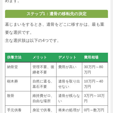
めます。
ステップ1：遺骨の移転先の決定
墓じまいをするとき、遺骨をどこに移すかは、最も重
要な選択です。
主な選択肢は以下の4つです。
供養方法
メリット
デメリット
費用相場
納骨堂
管理不要、後
費用が高い
30万円～80
継者不要
万円
樹木葬
自然に還る、
遺骨を取り出
10万円～40
墓石不要
せない
万円
散骨
維持費ゼロ、
遺骨が残らな
3万円～10万
自由な場所
い
円
手元供養
身近で供養、
将来の処理が
0円～数万円