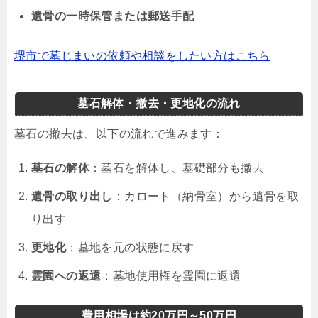
遺骨の一時保管または郵送手配
堺市で墓じまいの依頼や相談をしたい方はこちら
墓石解体・撤去・更地化の流れ
墓石の撤去は、以下の流れで進みます：
墓石の解体
：墓石を解体し、基礎部分も撤去
遺骨の取り出し
：カロート（納骨室）から遺骨を取
り出す
更地化
：墓地を元の状態に戻す
霊園への返還
：墓地使用権を霊園に返還
費用相場は約20万円～50万円