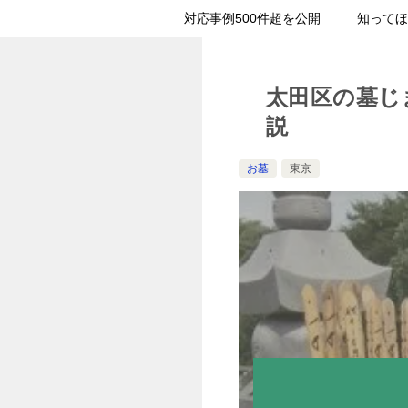
対応事例500件超を公開
知ってほ
太田区の墓じ
説
お墓
東京