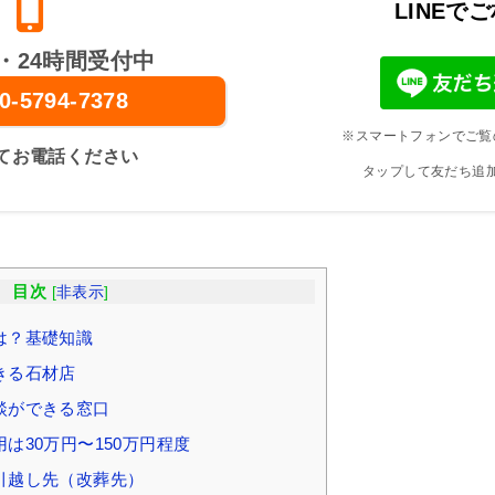
LINEで
・24時間受付中
0-5794-7378
※スマートフォンでご覧
てお電話ください
タップして友だち追
目次
[
非表示
]
は？基礎知識
きる石材店
談ができる窓口
は30万円〜150万円程度
引越し先（改葬先）