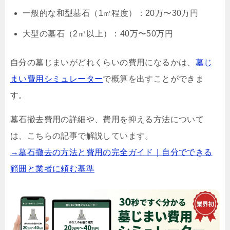
一般的な和型墓石（1㎡程度）：20万〜30万円
大型の墓石（2㎡以上）：40万〜50万円
自分の墓じまいがどれくらいの費用になるかは、
墓じ
まい費用シミュレーター
で概算を出すことができま
す。
墓石撤去費用の詳細や、費用を抑える方法について
は、こちらの記事で解説しています。
→墓石撤去の方法と費用の完全ガイド｜自分でできる
範囲と業者に頼む基準