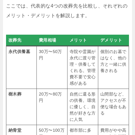
ここでは、代表的な4つの改葬先を比較し、それぞれの
メリット・デメリットを解説します。
改葬先
費用相場
メリット
デメリット
永代供養墓
30万〜50万
寺院や霊園が
個別のお墓で
円
永代に渡り管
はなく、他の
理・供養して
方と一緒に供
くれる。管理
養される
費不要で安心
感がある
樹木葬
20万〜80万
自然に還る形
山間部など、
円
の供養。環境
アクセスが不
に優しく、自
便な場合もあ
然が好きな方
る
に人気
納骨堂
50万〜100万
都市部に多
費用がやや高