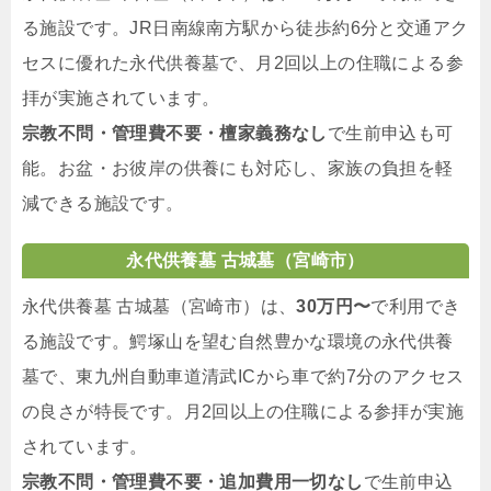
る施設です。JR日南線南方駅から徒歩約6分と交通アク
セスに優れた永代供養墓で、月2回以上の住職による参
拝が実施されています。
宗教不問・管理費不要・檀家義務なし
で生前申込も可
能。お盆・お彼岸の供養にも対応し、家族の負担を軽
減できる施設です。
永代供養墓 古城墓（宮崎市）
永代供養墓 古城墓（宮崎市）は、
30万円〜
で利用でき
る施設です。鰐塚山を望む自然豊かな環境の永代供養
墓で、東九州自動車道清武ICから車で約7分のアクセス
の良さが特長です。月2回以上の住職による参拝が実施
されています。
宗教不問・管理費不要・追加費用一切なし
で生前申込