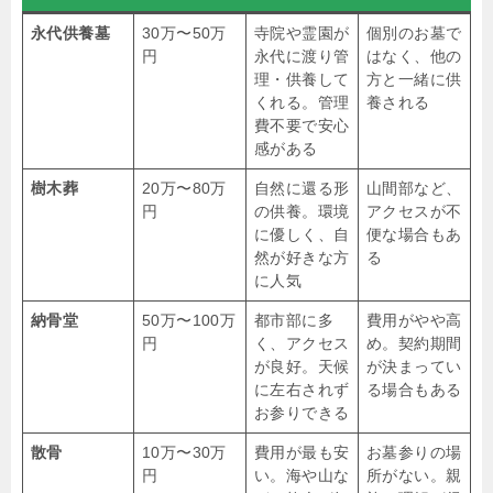
永代供養墓
30万〜50万
寺院や霊園が
個別のお墓で
円
永代に渡り管
はなく、他の
理・供養して
方と一緒に供
くれる。管理
養される
費不要で安心
感がある
樹木葬
20万〜80万
自然に還る形
山間部など、
円
の供養。環境
アクセスが不
に優しく、自
便な場合もあ
然が好きな方
る
に人気
納骨堂
50万〜100万
都市部に多
費用がやや高
円
く、アクセス
め。契約期間
が良好。天候
が決まってい
に左右されず
る場合もある
お参りできる
散骨
10万〜30万
費用が最も安
お墓参りの場
円
い。海や山な
所がない。親