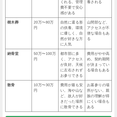
くれる。管理
養される
費不要で安心
感がある
樹木葬
20万〜80万
自然に還る形
山間部など、
円
の供養。環境
アクセスが不
に優しく、自
便な場合もあ
然が好きな方
る
に人気
納骨堂
50万〜100万
都市部に多
費用がやや高
円
く、アクセス
め。契約期間
が良好。天候
が決まってい
に左右されず
る場合もある
お参りできる
散骨
10万〜30万
費用が最も安
お墓参りの場
円
い。海や山な
所がない。親
ど、故人が好
族の理解が得
きだった場所
にくい場合も
に散骨できる
ある