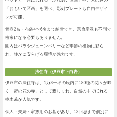
ペットと一緒に入れる「ふれあい区画」や、人のみの
「おもいで区画」を選べ、彫刻プレートも自由デザイ
ンが可能。
骨壺2名・布袋4〜6名まで納骨でき、宗旨宗派も不問で
檀家になる必要もありません。
園内はバラやジューンベリーなど季節の植物に彩ら
れ、静かに安らげる環境が魅力です。
法住寺
（伊豆市下白岩）
伊豆市の法住寺は、1万3千坪の境内に180種の花々が咲
く「野の花の寺」として親しまれ、自然の中で眠れる
樹木墓が人気です。
個人・夫婦・家族用のお墓があり、13回忌まで個別に