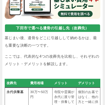
下田市で選べる遺骨の引越し先（改葬先）
墓じまい後、遺骨をどこに引越しして納めるかは、最
も重要な決断の一つです。
ここでは、代表的な4つの改葬先を比較し、それぞれの
メリット・デメリットを解説します。
改葬先
費用相場
メリット
デメリット
永代供養墓
30万〜50万
寺院や霊園が
個別のお墓で
円
永代に渡り管
はなく、他の
理・供養して
方と一緒に供