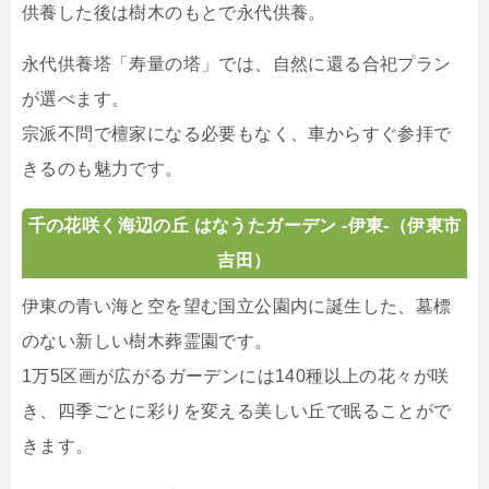
供養した後は樹木のもとで永代供養。
永代供養塔「寿量の塔」では、自然に還る合祀プラン
が選べます。
宗派不問で檀家になる必要もなく、車からすぐ参拝で
きるのも魅力です。
千の花咲く海辺の丘 はなうたガーデン -伊東-
（伊東市
吉田）
伊東の青い海と空を望む国立公園内に誕生した、墓標
のない新しい樹木葬霊園です。
1万5区画が広がるガーデンには140種以上の花々が咲
き、四季ごとに彩りを変える美しい丘で眠ることがで
きます。