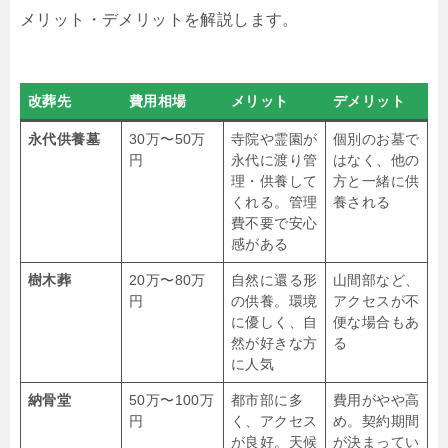
メリット・デメリットを解説します。
改葬先
費用相場
メリット
デメリット
永代供養墓
30万〜50万
寺院や霊園が
個別のお墓で
円
永代に渡り管
はなく、他の
理・供養して
方と一緒に供
くれる。管理
養される
費不要で安心
感がある
樹木葬
20万〜80万
自然に還る形
山間部など、
円
の供養。環境
アクセスが不
に優しく、自
便な場合もあ
然が好きな方
る
に人気
納骨堂
50万〜100万
都市部に多
費用がやや高
円
く、アクセス
め。契約期間
が良好。天候
が決まってい