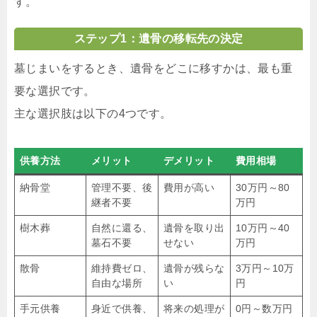
す。
ステップ1：遺骨の移転先の決定
墓じまいをするとき、遺骨をどこに移すかは、最も重
要な選択です。
主な選択肢は以下の4つです。
供養方法
メリット
デメリット
費用相場
納骨堂
管理不要、後
費用が高い
30万円～80
継者不要
万円
樹木葬
自然に還る、
遺骨を取り出
10万円～40
墓石不要
せない
万円
散骨
維持費ゼロ、
遺骨が残らな
3万円～10万
自由な場所
い
円
手元供養
身近で供養、
将来の処理が
0円～数万円