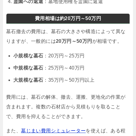
霊園への返還
：墓地使用権を霊園に返還
費用相場は約20万円～50万円
墓石撤去の費用は、墓石の大きさや構造によって異な
りますが、一般的には
20万円～50万円
が相場です。
小規模な墓石
：20万円～25万円
中規模な墓石
：25万円～40万円
大規模な墓石
：35万円～50万円以上
費用には、墓石の解体、撤去、運搬、更地化の作業が
含まれます。複数の石材店から見積もりを取ること
で、費用を抑えることができます。
また、
墓じまい費用シミュレーター
を使えば、ある程