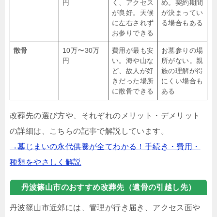
円
く、アクセス
め。契約期間
が良好。天候
が決まってい
に左右されず
る場合もある
お参りできる
散骨
10万〜30万
費用が最も安
お墓参りの場
円
い。海や山な
所がない。親
ど、故人が好
族の理解が得
きだった場所
にくい場合も
に散骨できる
ある
改葬先の選び方や、それぞれのメリット・デメリット
の詳細は、こちらの記事で解説しています。
→墓じまいの永代供養が全てわかる！手続き・費用・
種類をやさしく解説
丹波篠山市のおすすめ改葬先（遺骨の引越し先）
丹波篠山市近郊には、管理が行き届き、アクセス面や