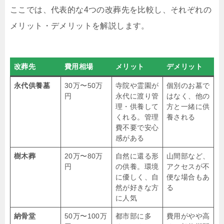
ここでは、代表的な4つの改葬先を比較し、それぞれの
メリット・デメリットを解説します。
改葬先
費用相場
メリット
デメリット
永代供養墓
30万〜50万
寺院や霊園が
個別のお墓で
円
永代に渡り管
はなく、他の
理・供養して
方と一緒に供
くれる。管理
養される
費不要で安心
感がある
樹木葬
20万〜80万
自然に還る形
山間部など、
円
の供養。環境
アクセスが不
に優しく、自
便な場合もあ
然が好きな方
る
に人気
納骨堂
50万〜100万
都市部に多
費用がやや高