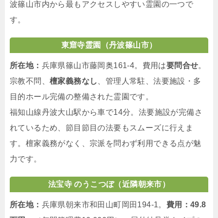
波篠山市内から最もアクセスしやすい霊園の一つで
す。
東窟寺霊園（丹波篠山市）
所在地：
兵庫県篠山市藤岡奥161-4。費用は
要問合せ
。
宗教不問、
檀家義務なし
、管理人常駐、法要施設・多
目的ホール完備の整備された霊園です。
福知山線丹波大山駅から車で14分。法要施設が完備さ
れているため、節目節目の法要もスムーズに行えま
す。檀家義務がなく、宗派を問わず利用できる点が魅
力です。
法宝寺 のうこつぼ（近隣朝来市）
所在地：
兵庫県朝来市和田山町岡田194-1。
費用：49.8