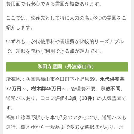
費用面でも安心できる霊園が複数あります。
ここでは、改葬先として特に人気の高い3つの霊園をご
紹介します。
いずれも、永代使用料や管理費が比較的リーズナブル
で、宗派を問わず利用できる点が魅力です。
和田寺霊園（丹波篠山市）
所在地：
兵庫県篠山市今田町下小野原69。
永代供養墓
77万円～、樹木葬45万円～
。管理費不要、
宗教不問
、
送迎バスあり。口コミ評価
4.3点（18件）
の人気霊園で
す。
福知山線草野駅から車で7分のアクセスで、送迎バスも
運行。樹木葬から一般墓まで多彩な選択肢があり、丹