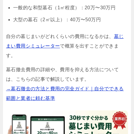
一般的な和型墓石（1㎡程度）：20万〜30万円
大型の墓石（2㎡以上）：40万〜50万円
自分の墓じまいがどれくらいの費用になるかは、
墓じ
まい費用シミュレーター
で概算を出すことができま
す。
墓石撤去費用の詳細や、費用を抑える方法について
は、こちらの記事で解説しています。
→墓石撤去の方法と費用の完全ガイド｜自分でできる
範囲と業者に頼む基準