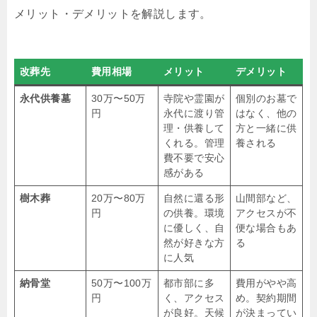
メリット・デメリットを解説します。
改葬先
費用相場
メリット
デメリット
永代供養墓
30万〜50万
寺院や霊園が
個別のお墓で
円
永代に渡り管
はなく、他の
理・供養して
方と一緒に供
くれる。管理
養される
費不要で安心
感がある
樹木葬
20万〜80万
自然に還る形
山間部など、
円
の供養。環境
アクセスが不
に優しく、自
便な場合もあ
然が好きな方
る
に人気
納骨堂
50万〜100万
都市部に多
費用がやや高
円
く、アクセス
め。契約期間
が良好。天候
が決まってい