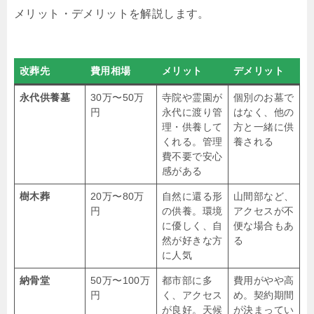
メリット・デメリットを解説します。
改葬先
費用相場
メリット
デメリット
永代供養墓
30万〜50万
寺院や霊園が
個別のお墓で
円
永代に渡り管
はなく、他の
理・供養して
方と一緒に供
くれる。管理
養される
費不要で安心
感がある
樹木葬
20万〜80万
自然に還る形
山間部など、
円
の供養。環境
アクセスが不
に優しく、自
便な場合もあ
然が好きな方
る
に人気
納骨堂
50万〜100万
都市部に多
費用がやや高
円
く、アクセス
め。契約期間
が良好。天候
が決まってい