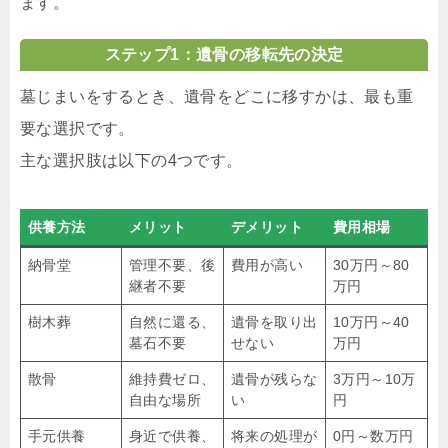
ます。
ステップ1：遺骨の移転先の決定
墓じまいをするとき、遺骨をどこに移すかは、最も重
要な選択です。
主な選択肢は以下の4つです。
供養方法
メリット
デメリット
費用相場
納骨堂
管理不要、後
費用が高い
30万円～80
継者不要
万円
樹木葬
自然に還る、
遺骨を取り出
10万円～40
墓石不要
せない
万円
散骨
維持費ゼロ、
遺骨が残らな
3万円～10万
自由な場所
い
円
手元供養
身近で供養、
将来の処理が
0円～数万円