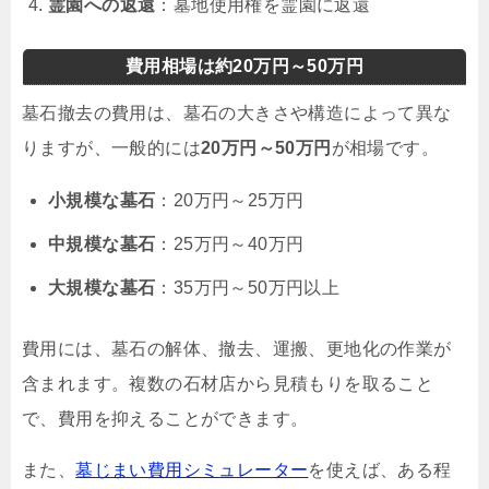
霊園への返還
：墓地使用権を霊園に返還
費用相場は約20万円～50万円
墓石撤去の費用は、墓石の大きさや構造によって異な
りますが、一般的には
20万円～50万円
が相場です。
小規模な墓石
：20万円～25万円
中規模な墓石
：25万円～40万円
大規模な墓石
：35万円～50万円以上
費用には、墓石の解体、撤去、運搬、更地化の作業が
含まれます。複数の石材店から見積もりを取ること
で、費用を抑えることができます。
また、
墓じまい費用シミュレーター
を使えば、ある程