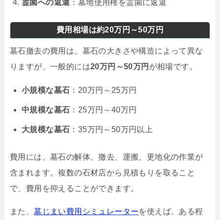
霊園への返還
：墓地使用権を霊園に返還
費用相場は約20万円～50万円
墓石撤去の費用は、墓石の大きさや構造によって異な
りますが、一般的には
20万円～50万円
が相場です。
小規模な墓石
：20万円～25万円
中規模な墓石
：25万円～40万円
大規模な墓石
：35万円～50万円以上
費用には、墓石の解体、撤去、運搬、更地化の作業が
含まれます。複数の石材店から見積もりを取ること
で、費用を抑えることができます。
また、
墓じまい費用シミュレーター
を使えば、ある程