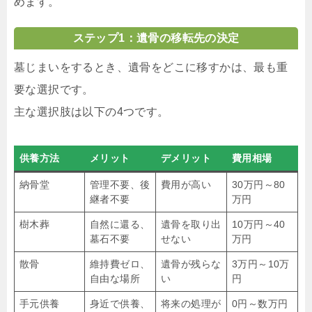
めます。
ステップ1：遺骨の移転先の決定
墓じまいをするとき、遺骨をどこに移すかは、最も重
要な選択です。
主な選択肢は以下の4つです。
供養方法
メリット
デメリット
費用相場
納骨堂
管理不要、後
費用が高い
30万円～80
継者不要
万円
樹木葬
自然に還る、
遺骨を取り出
10万円～40
墓石不要
せない
万円
散骨
維持費ゼロ、
遺骨が残らな
3万円～10万
自由な場所
い
円
手元供養
身近で供養、
将来の処理が
0円～数万円