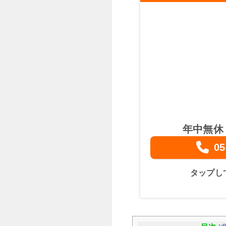
年中無休
05
タップし