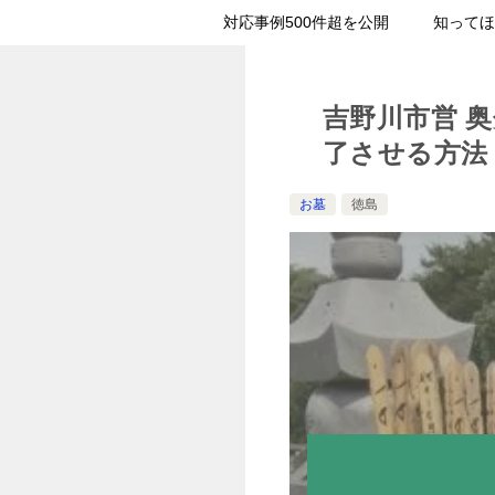
対応事例500件超を公開
知ってほ
吉野川市営 
了させる方法
お墓
徳島