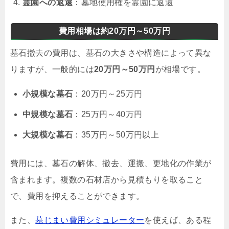
霊園への返還
：墓地使用権を霊園に返還
費用相場は約20万円～50万円
墓石撤去の費用は、墓石の大きさや構造によって異な
りますが、一般的には
20万円～50万円
が相場です。
小規模な墓石
：20万円～25万円
中規模な墓石
：25万円～40万円
大規模な墓石
：35万円～50万円以上
費用には、墓石の解体、撤去、運搬、更地化の作業が
含まれます。複数の石材店から見積もりを取ること
で、費用を抑えることができます。
また、
墓じまい費用シミュレーター
を使えば、ある程