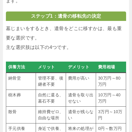
ます。
ステップ1：遺骨の移転先の決定
墓じまいをするとき、遺骨をどこに移すかは、最も重
要な選択です。
主な選択肢は以下の4つです。
供養方法
メリット
デメリット
費用相場
納骨堂
管理不要、後
費用が高い
30万円～80
継者不要
万円
樹木葬
自然に還る、
遺骨を取り出
10万円～40
墓石不要
せない
万円
散骨
維持費ゼロ、
遺骨が残らな
3万円～10万
自由な場所
い
円
手元供養
身近で供養、
将来の処理が
0円～数万円