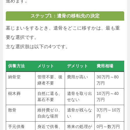
進めます。
ステップ1：遺骨の移転先の決定
墓じまいをするとき、遺骨をどこに移すかは、最も重
要な選択です。
主な選択肢は以下の4つです。
供養方法
メリット
デメリット
費用相場
納骨堂
管理不要、後
費用が高い
30万円～80
継者不要
万円
樹木葬
自然に還る、
遺骨を取り出
10万円～40
墓石不要
せない
万円
散骨
維持費ゼロ、
遺骨が残らな
3万円～10万
自由な場所
い
円
手元供養
身近で供養、
将来の処理が
0円～数万円