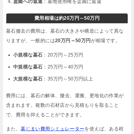
霊園への返還
：墓地使用権を霊園に返還
費用相場は約20万円～50万円
墓石撤去の費用は、墓石の大きさや構造によって異な
りますが、一般的には
20万円～50万円
が相場です。
小規模な墓石
：20万円～25万円
中規模な墓石
：25万円～40万円
大規模な墓石
：35万円～50万円以上
費用には、墓石の解体、撤去、運搬、更地化の作業が
含まれます。複数の石材店から見積もりを取ること
で、費用を抑えることができます。
また、
墓じまい費用シミュレーター
を使えば、ある程