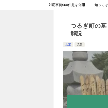
対応事例500件超を公開
知ってほ
つるぎ町の墓
解説
お墓
徳島