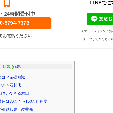
LINEで
・24時間受付中
0-5794-7378
※スマートフォンでご覧
てお電話ください
タップして友だち追
目次
[
非表示
]
とは？基礎知識
できる石材店
相談ができる窓口
用は30万円〜150万円程度
の引越し先（改葬先）