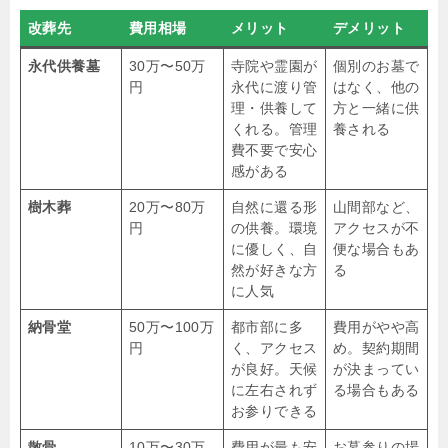
改葬先
費用相場
メリット
デメリット
永代供養墓
30万〜50万
寺院や霊園が
個別のお墓で
円
永代に渡り管
はなく、他の
理・供養して
方と一緒に供
くれる。管理
養される
費不要で安心
感がある
樹木葬
20万〜80万
自然に還る形
山間部など、
円
の供養。環境
アクセスが不
に優しく、自
便な場合もあ
然が好きな方
る
に人気
納骨堂
50万〜100万
都市部に多
費用がやや高
円
く、アクセス
め。契約期間
が良好。天候
が決まってい
に左右されず
る場合もある
お参りできる
散骨
10万〜30万
費用が最も安
お墓参りの場