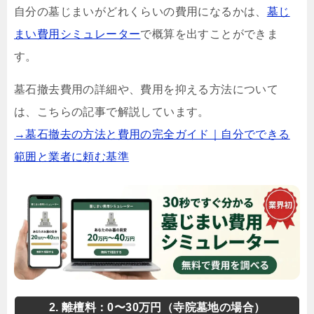
自分の墓じまいがどれくらいの費用になるかは、
墓じ
まい費用シミュレーター
で概算を出すことができま
す。
墓石撤去費用の詳細や、費用を抑える方法について
は、こちらの記事で解説しています。
→墓石撤去の方法と費用の完全ガイド｜自分でできる
範囲と業者に頼む基準
2. 離檀料：0〜30万円（寺院墓地の場合）