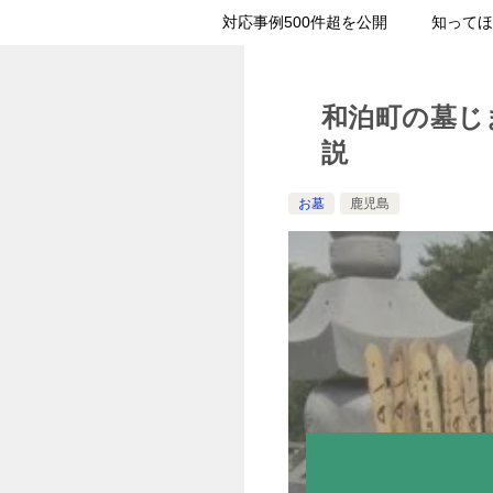
対応事例500件超を公開
知ってほ
和泊町の墓じ
説
お墓
鹿児島