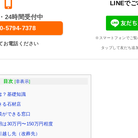
LINEで
・24時間受付中
0-5794-7378
※スマートフォンでご覧
てお電話ください
タップして友だち追
目次
[
非表示
]
は？基礎知識
きる石材店
談ができる窓口
は30万円〜150万円程度
引越し先（改葬先）