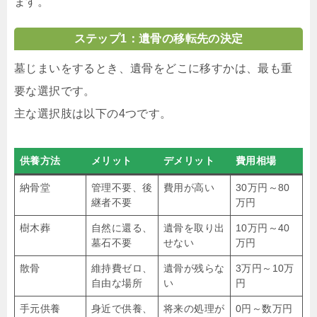
ます。
ステップ1：遺骨の移転先の決定
墓じまいをするとき、遺骨をどこに移すかは、最も重
要な選択です。
主な選択肢は以下の4つです。
供養方法
メリット
デメリット
費用相場
納骨堂
管理不要、後
費用が高い
30万円～80
継者不要
万円
樹木葬
自然に還る、
遺骨を取り出
10万円～40
墓石不要
せない
万円
散骨
維持費ゼロ、
遺骨が残らな
3万円～10万
自由な場所
い
円
手元供養
身近で供養、
将来の処理が
0円～数万円