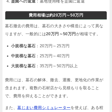
霊園への返還
：墓地使用権を霊園に返還
費用相場は約20万円～50万円
墓石撤去の費用は、墓石の大きさや構造によって異な
りますが、一般的には
20万円～50万円
が相場です。
小規模な墓石
：20万円～25万円
中規模な墓石
：25万円～40万円
大規模な墓石
：35万円～50万円以上
費用には、墓石の解体、撤去、運搬、更地化の作業が
含まれます。複数の石材店から見積もりを取ること
で、費用を抑えることができます。
また、
墓じまい費用シミュレーター
を使えば、ある程