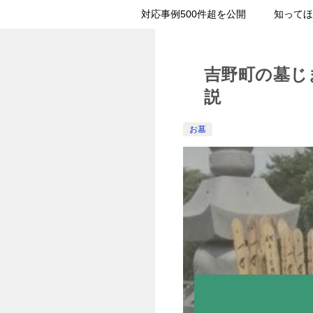
対応事例500件超を公開
知ってほ
吉野町の墓じ
説
お墓