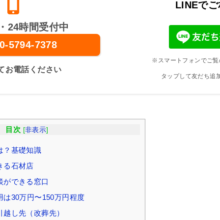
LINEで
・24時間受付中
0-5794-7378
※スマートフォンでご覧
てお電話ください
タップして友だち追
目次
[
非表示
]
は？基礎知識
きる石材店
談ができる窓口
は30万円〜150万円程度
引越し先（改葬先）