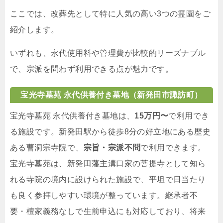
ここでは、改葬先として特に人気の高い3つの霊園をご
紹介します。
いずれも、永代使用料や管理費が比較的リーズナブル
で、宗派を問わず利用できる点が魅力です。
宝光寺墓苑 永代供養付き墓地（新発田市諏訪町）
宝光寺墓苑 永代供養付き墓地は、
15万円〜
で利用でき
る施設です。新発田駅から徒歩8分の好立地にある歴史
ある曹洞宗寺院で、
宗旨・宗派不問
で利用できます。
宝光寺墓苑は、新発田藩主溝口家の菩提寺として知ら
れる寺院の境内に設けられた施設で、平坦で日当たり
も良く参拝しやすい環境が整っています。継承者不
要・檀家義務なしで生前申込にも対応しており、将来