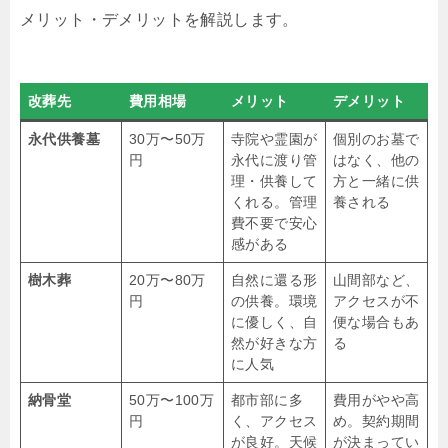
メリット・デメリットを解説します。
改葬先
費用相場
メリット
デメリット
永代供養墓
30万〜50万
寺院や霊園が
個別のお墓で
円
永代に渡り管
はなく、他の
理・供養して
方と一緒に供
くれる。管理
養される
費不要で安心
感がある
樹木葬
20万〜80万
自然に還る形
山間部など、
円
の供養。環境
アクセスが不
に優しく、自
便な場合もあ
然が好きな方
る
に人気
納骨堂
50万〜100万
都市部に多
費用がやや高
円
く、アクセス
め。契約期間
が良好。天候
が決まってい