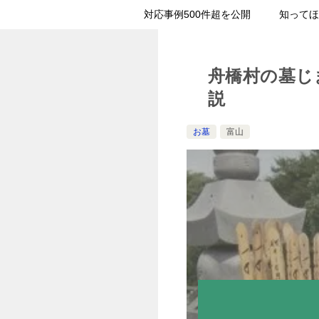
対応事例500件超を公開
知ってほ
舟橋村の墓じ
説
お墓
富山