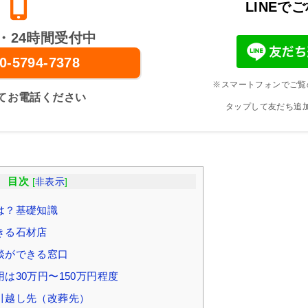
LINEで
・24時間受付中
0-5794-7378
※スマートフォンでご覧
てお電話ください
タップして友だち追
目次
[
非表示
]
は？基礎知識
きる石材店
談ができる窓口
は30万円〜150万円程度
引越し先（改葬先）