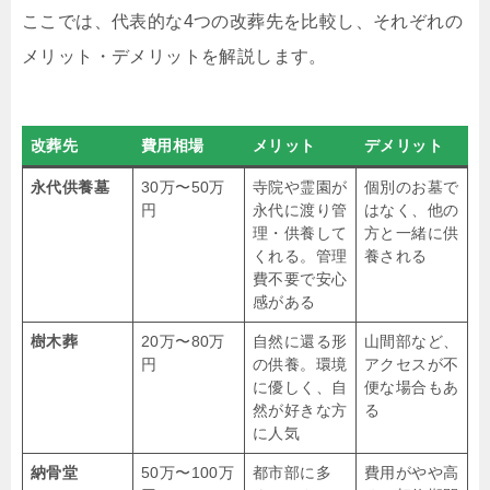
ここでは、代表的な4つの改葬先を比較し、それぞれの
メリット・デメリットを解説します。
改葬先
費用相場
メリット
デメリット
永代供養墓
30万〜50万
寺院や霊園が
個別のお墓で
円
永代に渡り管
はなく、他の
理・供養して
方と一緒に供
くれる。管理
養される
費不要で安心
感がある
樹木葬
20万〜80万
自然に還る形
山間部など、
円
の供養。環境
アクセスが不
に優しく、自
便な場合もあ
然が好きな方
る
に人気
納骨堂
50万〜100万
都市部に多
費用がやや高