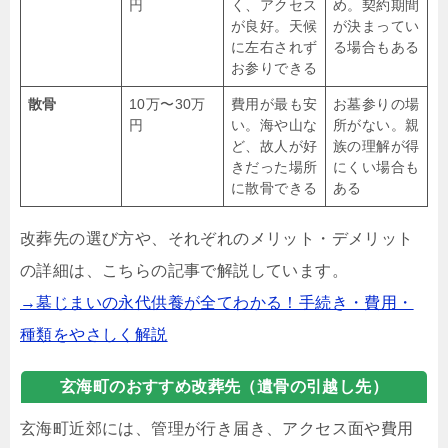
円
く、アクセス
め。契約期間
が良好。天候
が決まってい
に左右されず
る場合もある
お参りできる
散骨
10万〜30万
費用が最も安
お墓参りの場
円
い。海や山な
所がない。親
ど、故人が好
族の理解が得
きだった場所
にくい場合も
に散骨できる
ある
改葬先の選び方や、それぞれのメリット・デメリット
の詳細は、こちらの記事で解説しています。
→墓じまいの永代供養が全てわかる！手続き・費用・
種類をやさしく解説
玄海町のおすすめ改葬先（遺骨の引越し先）
玄海町近郊には、管理が行き届き、アクセス面や費用