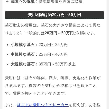
霊園への返還
：墓地使用権を霊園に返還
費用相場は約20万円～50万円
墓石撤去の費用は、墓石の大きさや構造によって異な
りますが、一般的には
20万円～50万円
が相場です。
小規模な墓石
：20万円～25万円
中規模な墓石
：25万円～40万円
大規模な墓石
：35万円～50万円以上
費用には、墓石の解体、撤去、運搬、更地化の作業が
含まれます。複数の石材店から見積もりを取ること
で、費用を抑えることができます。
また、
墓じまい費用シミュレーター
を使えば、ある程