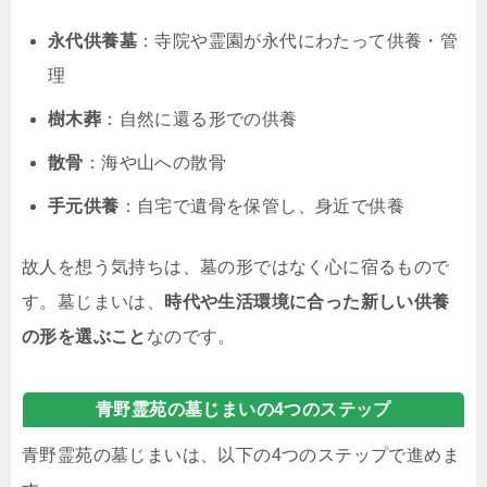
永代供養墓
：寺院や霊園が永代にわたって供養・管
理
樹木葬
：自然に還る形での供養
散骨
：海や山への散骨
手元供養
：自宅で遺骨を保管し、身近で供養
故人を想う気持ちは、墓の形ではなく心に宿るもので
す。墓じまいは、
時代や生活環境に合った新しい供養
の形を選ぶこと
なのです。
青野霊苑の墓じまいの4つのステップ
青野霊苑の墓じまいは、以下の4つのステップで進めま