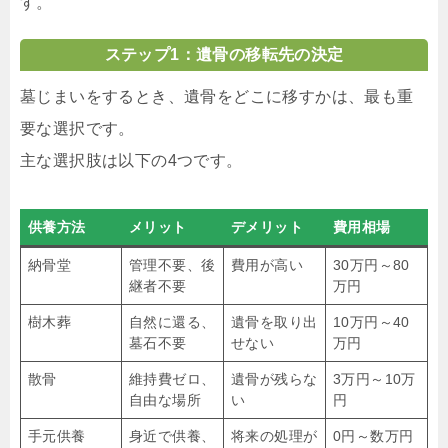
す。
ステップ1：遺骨の移転先の決定
墓じまいをするとき、遺骨をどこに移すかは、最も重
要な選択です。
主な選択肢は以下の4つです。
供養方法
メリット
デメリット
費用相場
納骨堂
管理不要、後
費用が高い
30万円～80
継者不要
万円
樹木葬
自然に還る、
遺骨を取り出
10万円～40
墓石不要
せない
万円
散骨
維持費ゼロ、
遺骨が残らな
3万円～10万
自由な場所
い
円
手元供養
身近で供養、
将来の処理が
0円～数万円