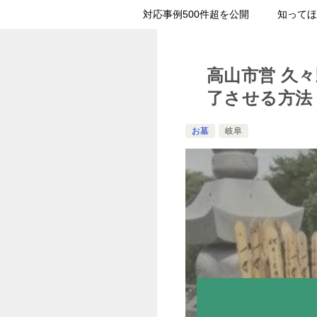
対応事例500件超を公開
知ってほ
高山市営 久
了させる方法
お墓
岐阜