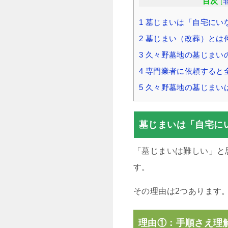
目次
[
1
墓じまいは「自宅にい
2
墓じまい（改葬）とは
3
久々野墓地の墓じまい
4
専門業者に依頼すると
5
久々野墓地の墓じまい
墓じまいは「自宅に
「墓じまいは難しい」と
す。
その理由は2つあります
理由①：手順さえ理