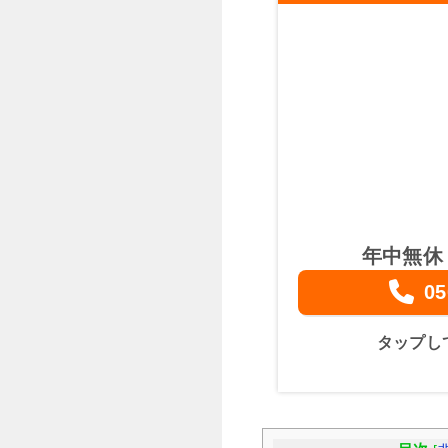
年中無休
05
タップし