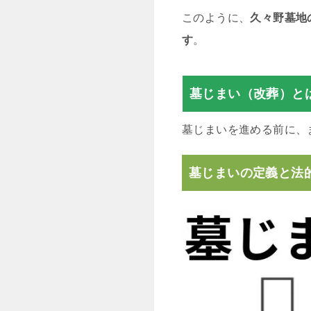
このように、
久々野墓地
す
。
墓じまい（改葬）と
墓じまいを進める前に、
墓じまいの定義と法