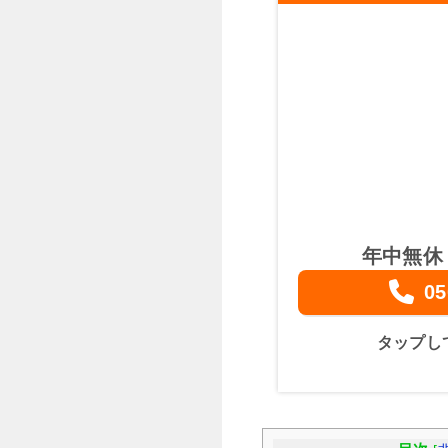
年中無休
05
タップし