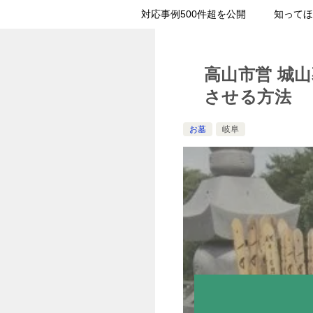
対応事例500件超を公開
知ってほ
高山市営 城
させる方法
お墓
岐阜