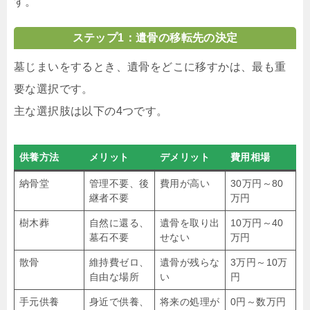
す。
ステップ1：遺骨の移転先の決定
墓じまいをするとき、遺骨をどこに移すかは、最も重
要な選択です。
主な選択肢は以下の4つです。
供養方法
メリット
デメリット
費用相場
納骨堂
管理不要、後
費用が高い
30万円～80
継者不要
万円
樹木葬
自然に還る、
遺骨を取り出
10万円～40
墓石不要
せない
万円
散骨
維持費ゼロ、
遺骨が残らな
3万円～10万
自由な場所
い
円
手元供養
身近で供養、
将来の処理が
0円～数万円