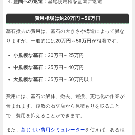
霊園への返還
：墓地使用権を霊園に返還
費用相場は約20万円～50万円
墓石撤去の費用は、墓石の大きさや構造によって異な
りますが、一般的には
20万円～50万円
が相場です。
小規模な墓石
：20万円～25万円
中規模な墓石
：25万円～40万円
大規模な墓石
：35万円～50万円以上
費用には、墓石の解体、撤去、運搬、更地化の作業が
含まれます。複数の石材店から見積もりを取ること
で、費用を抑えることができます。
また、
墓じまい費用シミュレーター
を使えば、ある程