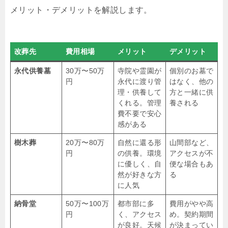
メリット・デメリットを解説します。
改葬先
費用相場
メリット
デメリット
永代供養墓
30万〜50万
寺院や霊園が
個別のお墓で
円
永代に渡り管
はなく、他の
理・供養して
方と一緒に供
くれる。管理
養される
費不要で安心
感がある
樹木葬
20万〜80万
自然に還る形
山間部など、
円
の供養。環境
アクセスが不
に優しく、自
便な場合もあ
然が好きな方
る
に人気
納骨堂
50万〜100万
都市部に多
費用がやや高
円
く、アクセス
め。契約期間
が良好。天候
が決まってい