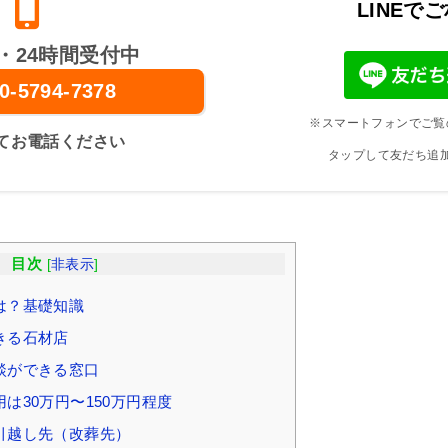
LINEで
・24時間受付中
0-5794-7378
※スマートフォンでご覧
てお電話ください
タップして友だち追
目次
[
非表示
]
は？基礎知識
きる石材店
談ができる窓口
は30万円〜150万円程度
引越し先（改葬先）