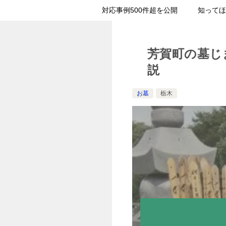
対応事例500件超を公開
知ってほ
芳賀町の墓じ
説
お墓
栃木