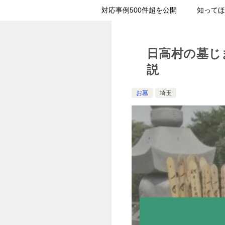
対応事例500件超を公開
知ってほ
日高村の墓じ
説
お墓
埼玉