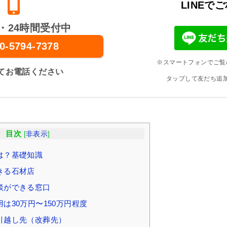
LINEで
・24時間受付中
0-5794-7378
※スマートフォンでご覧
てお電話ください
タップして友だち追
目次
[
非表示
]
は？基礎知識
きる石材店
談ができる窓口
は30万円〜150万円程度
引越し先（改葬先）