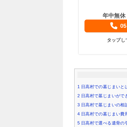
年中無休
05
タップし
1
日高村での墓じまいと
2
日高村で墓じまいがで
3
日高村で墓じまいの相
4
日高村での墓じまい費用
5
日高村で選べる遺骨の