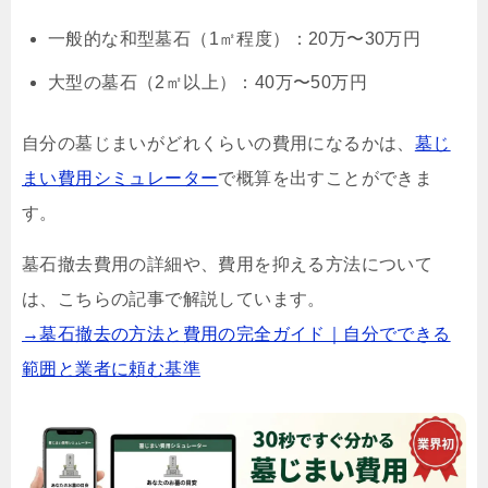
一般的な和型墓石（1㎡程度）：20万〜30万円
大型の墓石（2㎡以上）：40万〜50万円
自分の墓じまいがどれくらいの費用になるかは、
墓じ
まい費用シミュレーター
で概算を出すことができま
す。
墓石撤去費用の詳細や、費用を抑える方法について
は、こちらの記事で解説しています。
→墓石撤去の方法と費用の完全ガイド｜自分でできる
範囲と業者に頼む基準