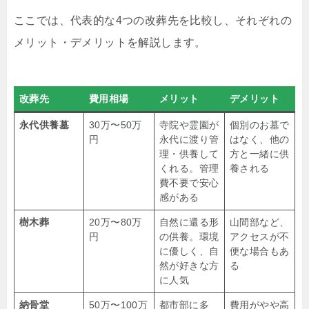
ここでは、代表的な4つの改葬先を比較し、それぞれの
メリット・デメリットを解説します。
改葬先
費用相場
メリット
デメリット
永代供養墓
30万〜50万
寺院や霊園が
個別のお墓で
円
永代に渡り管
はなく、他の
理・供養して
方と一緒に供
くれる。管理
養される
費不要で安心
感がある
樹木葬
20万〜80万
自然に還る形
山間部など、
円
の供養。環境
アクセスが不
に優しく、自
便な場合もあ
然が好きな方
る
に人気
納骨堂
50万〜100万
都市部に多
費用がやや高