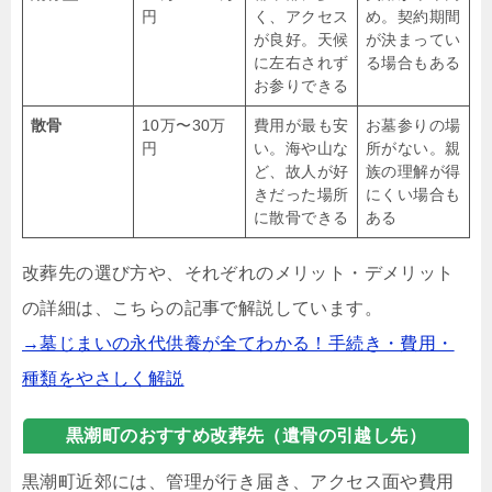
円
く、アクセス
め。契約期間
が良好。天候
が決まってい
に左右されず
る場合もある
お参りできる
散骨
10万〜30万
費用が最も安
お墓参りの場
円
い。海や山な
所がない。親
ど、故人が好
族の理解が得
きだった場所
にくい場合も
に散骨できる
ある
改葬先の選び方や、それぞれのメリット・デメリット
の詳細は、こちらの記事で解説しています。
→墓じまいの永代供養が全てわかる！手続き・費用・
種類をやさしく解説
黒潮町のおすすめ改葬先（遺骨の引越し先）
黒潮町近郊には、管理が行き届き、アクセス面や費用