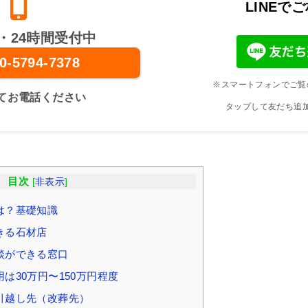
LINEで
・24時間受付中
0-5794-7378
※スマートフォンでご覧
てお電話ください
タップして友だち追
目次
[
非表示
]
は？基礎知識
きる石材店
談ができる窓口
は30万円〜150万円程度
引越し先（改葬先）