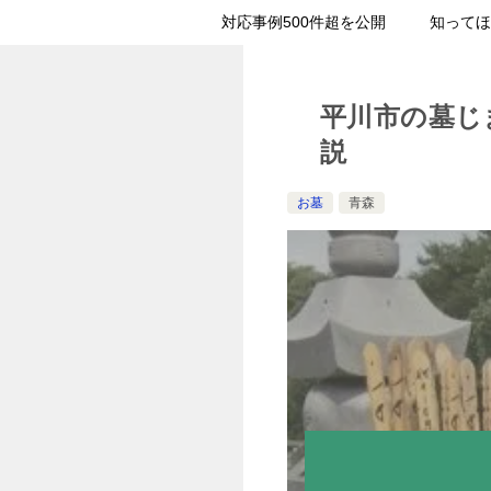
対応事例500件超を公開
知ってほ
平川市の墓じ
説
お墓
青森