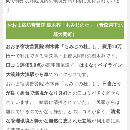
問
で静かな寺院境内の環境が利用者に支持されていま
す。
おおま宿坊普賢院 樹木葬「もみじの杜」（青森県下北
郡大間町）
おおま宿坊普賢院 樹木葬「もみじの杜」
は、
費用10万
円〜
で利用できる青森県下北郡大間町の樹木葬です。
口コミ評価5.0点
の高評価施設で、
はまなすベイライン
大湊線大湊駅から車
でのアクセスです。
おおま宿坊普賢院 樹木葬「もみじの杜」は、
日当たり
が良く高台で環境かなり良好
との口コミが多く寄せら
れています。「綺麗に清掃されていた」「民家からは
離れているのでかなり静か」との口コミが多く、
清潔
な管理環境と静かな自然に恵まれた立地
が利用者に高