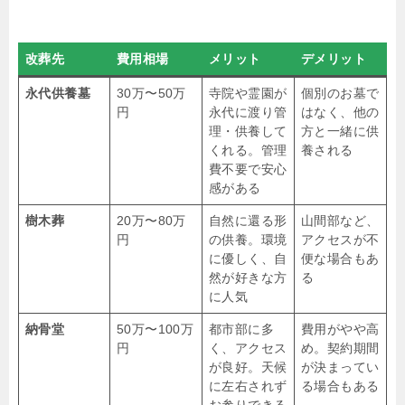
改葬先
費用相場
メリット
デメリット
永代供養墓
30万〜50万
寺院や霊園が
個別のお墓で
円
永代に渡り管
はなく、他の
理・供養して
方と一緒に供
くれる。管理
養される
費不要で安心
感がある
樹木葬
20万〜80万
自然に還る形
山間部など、
円
の供養。環境
アクセスが不
に優しく、自
便な場合もあ
然が好きな方
る
に人気
納骨堂
50万〜100万
都市部に多
費用がやや高
円
く、アクセス
め。契約期間
が良好。天候
が決まってい
に左右されず
る場合もある
お参りできる