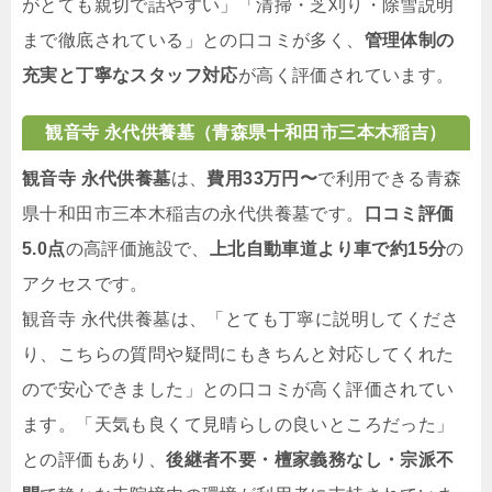
がとても親切で話やすい」「清掃・芝刈り・除雪説明
まで徹底されている」との口コミが多く、
管理体制の
充実と丁寧なスタッフ対応
が高く評価されています。
観音寺 永代供養墓（青森県十和田市三本木稲吉）
観音寺 永代供養墓
は、
費用33万円〜
で利用できる青森
県十和田市三本木稲吉の永代供養墓です。
口コミ評価
5.0点
の高評価施設で、
上北自動車道より車で約15分
の
アクセスです。
観音寺 永代供養墓は、「とても丁寧に説明してくださ
り、こちらの質問や疑問にもきちんと対応してくれた
ので安心できました」との口コミが高く評価されてい
ます。「天気も良くて見晴らしの良いところだった」
との評価もあり、
後継者不要・檀家義務なし・宗派不