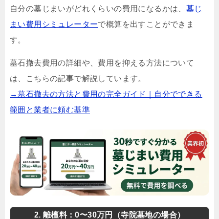
自分の墓じまいがどれくらいの費用になるかは、
墓じ
まい費用シミュレーター
で概算を出すことができま
す。
墓石撤去費用の詳細や、費用を抑える方法について
は、こちらの記事で解説しています。
→墓石撤去の方法と費用の完全ガイド｜自分でできる
範囲と業者に頼む基準
2. 離檀料：0〜30万円（寺院墓地の場合）