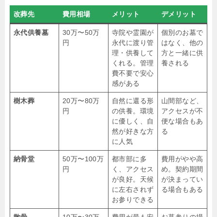
改葬先
費用相場
メリット
デメリット
永代供養墓
30万〜50万
寺院や霊園が
個別のお墓で
円
永代に渡り管
はなく、他の
理・供養して
方と一緒に供
くれる。管理
養される
費不要で安心
感がある
樹木葬
20万〜80万
自然に還る形
山間部など、
円
の供養。環境
アクセスが不
に優しく、自
便な場合もあ
然が好きな方
る
に人気
納骨堂
50万〜100万
都市部に多
費用がやや高
円
く、アクセス
め。契約期間
が良好。天候
が決まってい
に左右されず
る場合もある
お参りできる
散骨
10万〜30万
費用が最も安
お墓参りの場