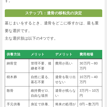
す。
ステップ1：遺骨の移転先の決定
墓じまいをするとき、遺骨をどこに移すかは、最も重
要な選択です。
主な選択肢は以下の4つです。
供養方法
メリット
デメリット
費用相場
納骨堂
管理不要、後
費用が高い
30万円～80
継者不要
万円
樹木葬
自然に還る、
遺骨を取り出
10万円～40
墓石不要
せない
万円
散骨
維持費ゼロ、
遺骨が残らな
3万円～10万
自由な場所
い
円
手元供養
身近で供養、
将来の処理が
0円～数万円