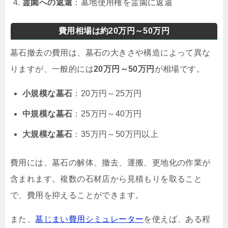
霊園への返還
：墓地使用権を霊園に返還
費用相場は約20万円～50万円
墓石撤去の費用は、墓石の大きさや構造によって異な
りますが、一般的には
20万円～50万円
が相場です。
小規模な墓石
：20万円～25万円
中規模な墓石
：25万円～40万円
大規模な墓石
：35万円～50万円以上
費用には、墓石の解体、撤去、運搬、更地化の作業が
含まれます。複数の石材店から見積もりを取ること
で、費用を抑えることができます。
また、
墓じまい費用シミュレーター
を使えば、ある程