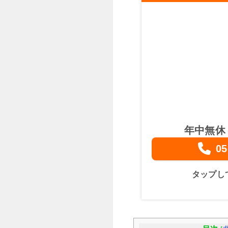
年中無休
05
タップし