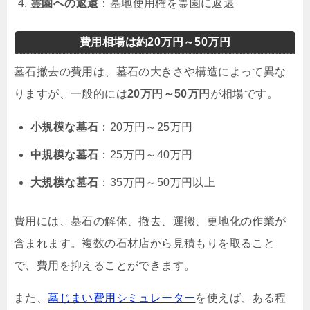
霊園への返還
：墓地使用権を霊園に返還
費用相場は約20万円～50万円
墓石撤去の費用は、墓石の大きさや構造によって異な
りますが、一般的には
20万円～50万円
が相場です。
小規模な墓石
：20万円～25万円
中規模な墓石
：25万円～40万円
大規模な墓石
：35万円～50万円以上
費用には、墓石の解体、撤去、運搬、更地化の作業が
含まれます。複数の石材店から見積もりを取ること
で、費用を抑えることができます。
また、
墓じまい費用シミュレーター
を使えば、ある程