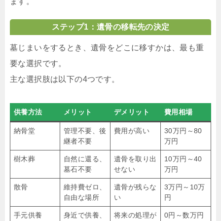
ます。
ステップ1：遺骨の移転先の決定
墓じまいをするとき、遺骨をどこに移すかは、最も重
要な選択です。
主な選択肢は以下の4つです。
供養方法
メリット
デメリット
費用相場
納骨堂
管理不要、後
費用が高い
30万円～80
継者不要
万円
樹木葬
自然に還る、
遺骨を取り出
10万円～40
墓石不要
せない
万円
散骨
維持費ゼロ、
遺骨が残らな
3万円～10万
自由な場所
い
円
手元供養
身近で供養、
将来の処理が
0円～数万円