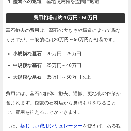
霊園への返還
：墓地使用権を霊園に返還
費用相場は約20万円～50万円
墓石撤去の費用は、墓石の大きさや構造によって異な
りますが、一般的には
20万円～50万円
が相場です。
小規模な墓石
：20万円～25万円
中規模な墓石
：25万円～40万円
大規模な墓石
：35万円～50万円以上
費用には、墓石の解体、撤去、運搬、更地化の作業が
含まれます。複数の石材店から見積もりを取ること
で、費用を抑えることができます。
また、
墓じまい費用シミュレーター
を使えば、ある程