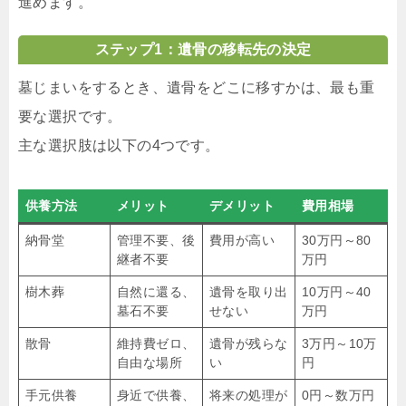
進めます。
ステップ1：遺骨の移転先の決定
墓じまいをするとき、遺骨をどこに移すかは、最も重
要な選択です。
主な選択肢は以下の4つです。
供養方法
メリット
デメリット
費用相場
納骨堂
管理不要、後
費用が高い
30万円～80
継者不要
万円
樹木葬
自然に還る、
遺骨を取り出
10万円～40
墓石不要
せない
万円
散骨
維持費ゼロ、
遺骨が残らな
3万円～10万
自由な場所
い
円
手元供養
身近で供養、
将来の処理が
0円～数万円