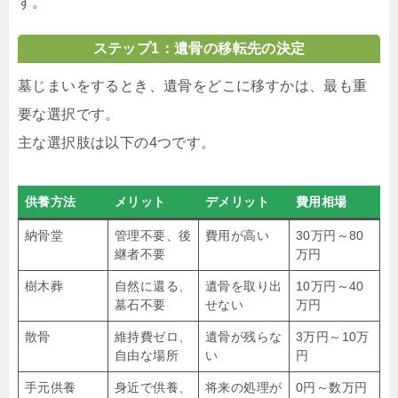
す。
ステップ1：遺骨の移転先の決定
墓じまいをするとき、遺骨をどこに移すかは、最も重
要な選択です。
主な選択肢は以下の4つです。
供養方法
メリット
デメリット
費用相場
納骨堂
管理不要、後
費用が高い
30万円～80
継者不要
万円
樹木葬
自然に還る、
遺骨を取り出
10万円～40
墓石不要
せない
万円
散骨
維持費ゼロ、
遺骨が残らな
3万円～10万
自由な場所
い
円
手元供養
身近で供養、
将来の処理が
0円～数万円