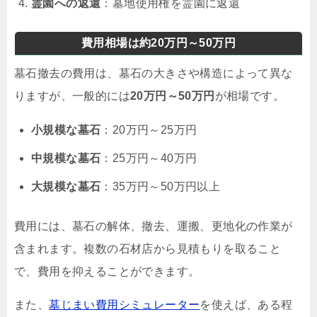
霊園への返還
：墓地使用権を霊園に返還
費用相場は約20万円～50万円
墓石撤去の費用は、墓石の大きさや構造によって異な
りますが、一般的には
20万円～50万円
が相場です。
小規模な墓石
：20万円～25万円
中規模な墓石
：25万円～40万円
大規模な墓石
：35万円～50万円以上
費用には、墓石の解体、撤去、運搬、更地化の作業が
含まれます。複数の石材店から見積もりを取ること
で、費用を抑えることができます。
また、
墓じまい費用シミュレーター
を使えば、ある程