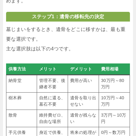
めます。
ステップ1：遺骨の移転先の決定
墓じまいをするとき、遺骨をどこに移すかは、最も重
要な選択です。
主な選択肢は以下の4つです。
供養方法
メリット
デメリット
費用相場
納骨堂
管理不要、後
費用が高い
30万円～80
継者不要
万円
樹木葬
自然に還る、
遺骨を取り出
10万円～40
墓石不要
せない
万円
散骨
維持費ゼロ、
遺骨が残らな
3万円～10万
自由な場所
い
円
手元供養
身近で供養、
将来の処理が
0円～数万円