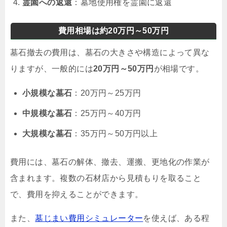
霊園への返還
：墓地使用権を霊園に返還
費用相場は約20万円～50万円
墓石撤去の費用は、墓石の大きさや構造によって異な
りますが、一般的には
20万円～50万円
が相場です。
小規模な墓石
：20万円～25万円
中規模な墓石
：25万円～40万円
大規模な墓石
：35万円～50万円以上
費用には、墓石の解体、撤去、運搬、更地化の作業が
含まれます。複数の石材店から見積もりを取ること
で、費用を抑えることができます。
また、
墓じまい費用シミュレーター
を使えば、ある程